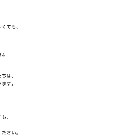
なくても、
葉を
たちは、
います。
ても、
ください。