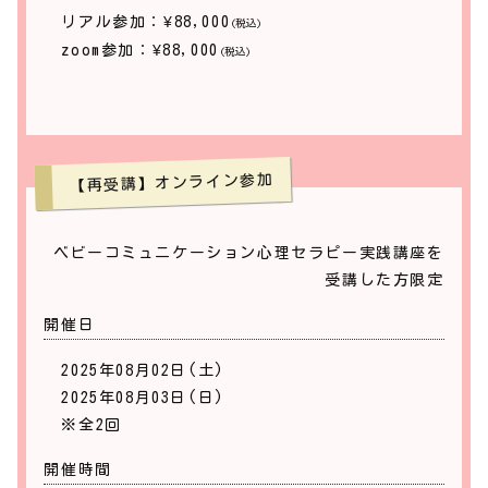
皆さんが抱えていらっしゃる多くのお悩みは、実はほ
リアル参加：¥88,000
(税込)
んの少しだけ視点を変えるだけで、その未来は大きく
zoom参加：¥88,000
(税込)
変わっていき、過去に感じた重い感情も軽くなりま
す。
カウンセラーに相談するのは、もしかしたらどうにも
ならなくなった時の手段とお考えの方も多いと思いま
【再受講】オンライン参加
すが、なぜ悩んでいるのかさえ、何がモヤモヤに繋が
っているのかもよくわからないけれど、でもなんだか
毎日靄が晴れずに過ごし続けている。そんなマイナス
ベビーコミュニケーション心理セラピー実践講座を
１レベルの些細な出事も、マイナス100レベルのどう
受講した方限定
にもならないと感じる出来事も、元々根っこでは繋が
開催日
っていることが多いので、根底にあるいくつかの感情
を開放に向けセラピーをかけることでお悩みは解決で
2025年08月02日(土)
きることが多いです。
2025年08月03日(日)
※全2回
ですから今後はもしよろしければ、レベルの小さなう
ちにこそご相談頂き、プラス10….50…100…へと本来
開催時間