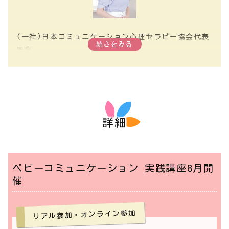
(一社)日本コミュニケーション心理セラピー協会代表
続きをみる
理事
CPT心理セラピスト
ベビーコミュニケーション心理セラピー認定講師及び
BCPT（ベビー手話）インストラクター
(一社）日本胎内記憶教育協会副代表理事
幼児教室スコーレ代表取締役
詳細
スコーレ保育園運営代表
保育士/幼稚園教諭
ベビーコミュニケーション心理セラピー・ベビー手話
及びスコーレメソッド
ベビーコミュニケーション 実践講座8月開
（胎内記憶教育に基づいた幼児教育メソッド）の開発
催
者。乳幼児教育の研究、実践には45年以上の実績あ
り。
リアル参加・オンライン参加
子育てのあらゆるお悩み、お子さんの障害について、