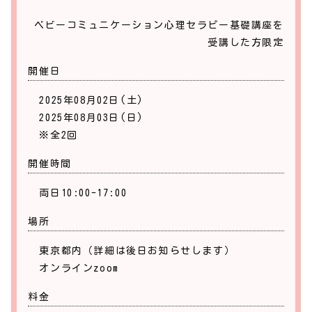
流産・死産・不妊、胎内記憶をお持ちになっているこ
ベビーコミュニケーション心理セラピー基礎講座を
とによるお悩み、家族関係や職場関係、ご夫婦関係で
受講した方限定
のお悩み、人材育成、ペットロスなどは、長年の実績
を兼ねているので安心してご相談して頂けます。
開催日
2025年08月02日(土)
中でも一番の得意は、カウンセリングの世界ではまだ
2025年08月03日(日)
未開発ジャンルである「未来カウンセリング」で、夢
※全2回
や希望を叶えるために、本来ご自身の持つ性質や才能
を開花し、それを使ってさらなる豊かな人生を過ごす
開催時間
ために、今ここに描けていない可能性を潜在意識から
ご自身で引き出してもらい、無限の可能性から選択し
両日10:00-17:00
開いていく「未来カウンセリング」です。
場所
子どものような、とても親しみやすい先生ですので、
東京都内（詳細は後日お知らせします）
年齢や性別問わずお気軽にご相談頂けます。
オンラインzoom
＜セラピストからのメッセージ＞
料金