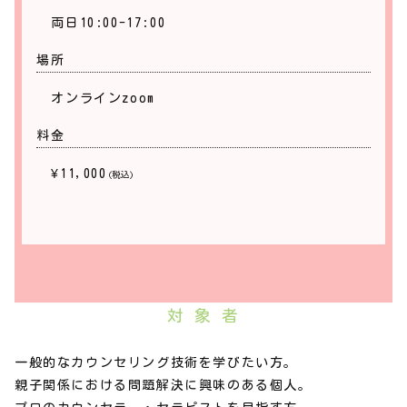
お持ちの可能性を駆使して、豊かな人生へと転換でき
両日10:00-17:00
るチャンスとして頂きたいのです。
場所
胎内記憶（胎内感覚）という自分のいのちが始まった
時の万能感ある感覚を持ち続けているからこそできる
オンラインzoom
「未来を拓く未来カウンセリング」をぜひ一度お気軽
料金
にお試し下されば嬉しいです。
¥11,000
(税込)
対 象 者
一般的なカウンセリング技術を学びたい方。
親子関係における問題解決に興味のある個人。